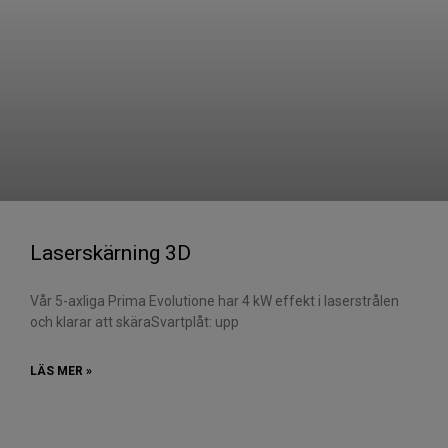
Laserskärning 3D
Vår 5-axliga Prima Evolutione har 4 kW effekt i laserstrålen
och klarar att skära​Svartplåt: upp
LÄS MER »