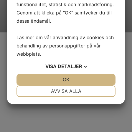
funktionalitet, statistik och marknadsföring.
Genom att klicka på "OK" samtycker du till
dessa ändamål.
Läs mer om vår användning av cookies och
behandling av personuppgifter på vår
Avgradningsmaskin
webbplats.
Laserskurna plåtar får ibland lite vassa kanter på undersidan.
VISA
DETALJER
Vi har nu en effektiv
JA
NEJ
OK
JA
NEJ
LÄS MER »
NÖDVÄNDIG
INSTÄLLNINGAR
AVVISA ALLA
JA
NEJ
JA
NEJ
MARKNADSFÖRING
STATISTIK