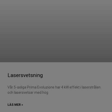
Lasersvetsning
Vår 5-axliga Prima Evoluzione har 4 kW effekt i laserstrålen
och lasersvetsar med hög
LÄS MER »